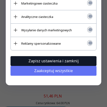
Marketingowe ciasteczka
Analityczne ciasteczka
Wysyłanie danych marketingowych
Reklamy spersonalizowane
Zapisz ustawienia i zamknij
Zaakceptuj wszystkie
A Good Girl's Guide to Murder. Book 1. After Dark edition
51,
46
PLN
Cena rynkowa:
64.00 PLN