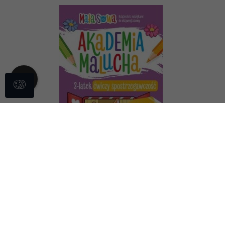
Akademia malucha. 3 latek ćwiczy spostrzegawczość
3,
82
PLN
Cena rynkowa:
6.00 PLN