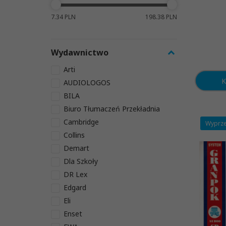
7.34 PLN
198.38 PLN
Wydawnictwo
Arti
K
AUDIOLOGOS
BILA
Biuro Tłumaczeń Przekładnia
Cambridge
Wyprz
Collins
Demart
Dla Szkoły
DR Lex
Edgard
Eli
Enset