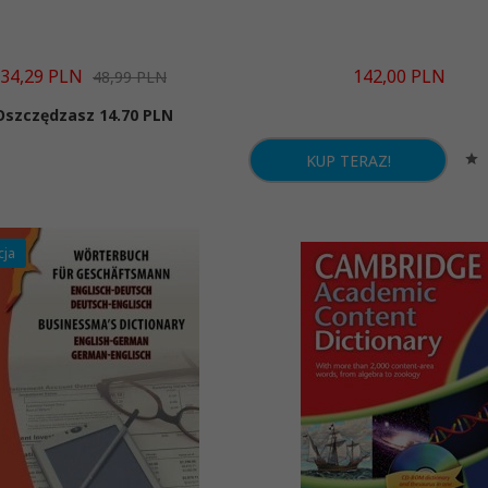
34,
29
PLN
142,
00
PLN
48,99 PLN
Oszczędzasz 14.70 PLN
KUP TERAZ!
cja