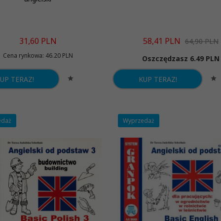
31,
60
PLN
58,
41
PLN
64,90 PLN
Cena rynkowa:
46.20 PLN
Oszczędzasz 6.49 PLN
UP TERAZ!
KUP TERAZ!
edaż
Wyprzedaż