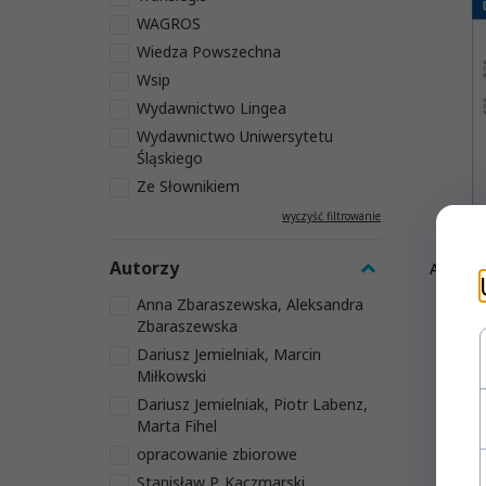
WAGROS
Wiedza Powszechna
Wsip
Wydawnictwo Lingea
Wydawnictwo Uniwersytetu
Śląskiego
Ze Słownikiem
wyczyść filtrowanie
Autorzy
Angiels
Anna Zbaraszewska, Aleksandra
Zbaraszewska
Dariusz Jemielniak, Marcin
Miłkowski
Dariusz Jemielniak, Piotr Labenz,
Marta Fihel
opracowanie zbiorowe
Stanisław P. Kaczmarski