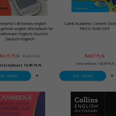
nessma's dictionary english-
Camb Academic Content Dicti
german-english Wörterbuch für
PB/CD ROM OOP
häftsmann Englisch-Deutsch,
Deutsch-Englisch
84,
15
PLN
84,
67
PLN
99,00 PLN
Cena rynkowa:
100.80 PLN
Oszczędzasz 14.85 PLN
UP TERAZ!
KUP TERAZ!