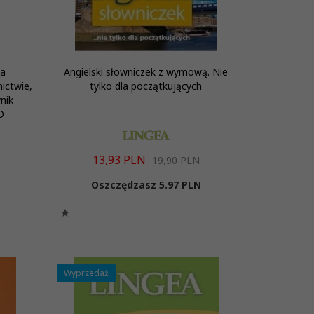
la
Angielski słowniczek z wymową. Nie
nictwie,
tylko dla początkujących
nik
D
13,
93
PLN
19,90 PLN
Oszczędzasz 5.97 PLN
Wyprzedaż