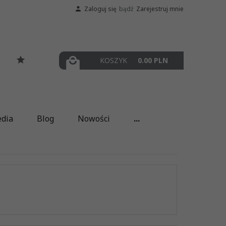
Zaloguj się
bądź
Zarejestruj mnie
KOSZYK
0.00
PLN
edia
Blog
Nowości
...