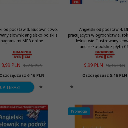
ski od podstaw 3. Budownictwo.
Angielski od podstaw 4. D
wany słownik angielsko-polski z
pracujących w ogrodnictwie, rol
nagraniami MP3 online
leśnictwie. Ilustrowany słow
angielsko-polski z płytą C
8,
99
PLN
9,
99
PLN
15,15 PLN
15,15 PLN
Oszczędzasz 6.16 PLN
Oszczędzasz 5.16 PLN
UP TERAZ!
Promocja