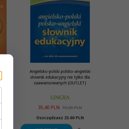
kowych
Angielsko-polski polsko-angielski
słownik edukacyjny nie tylko dla
zaawansowanych (OUTLET)
35,
40
PLN
59,00 PLN
N
Oszczędzasz 23.60 PLN