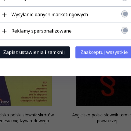
Wysyłanie danych marketingowych
cja
Reklamy spersonalizowane
Zapisz ustawienia i zamknij
Zaakceptuj wszystkie
elsko-polski słownik skrótów
Angielsko-polski słownik termin
iznesu międzynarodowego
prawniczej