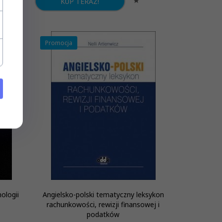
KUP TERAZ!
Promocja
ologii
Angielsko-polski tematyczny leksykon
rachunkowości, rewizji finansowej i
podatków