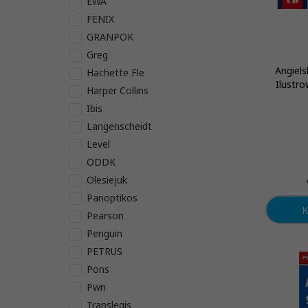
EWA
FENIX
GRANPOK
Greg
Angiel
Hachette Fle
Ilustro
Harper Collins
Ibis
Langenscheidt
Level
ODDK
Olesiejuk
Panoptikos
K
Pearson
Penguin
PETRUS
Pons
Pwn
Translegis