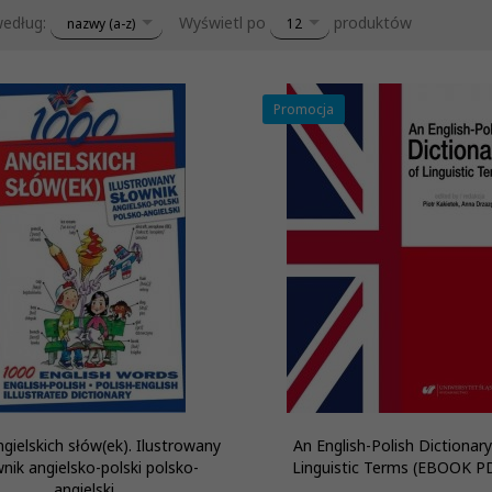
sort
pop
według:
Wyświetl po
produktów
nazwy (a-z)
12
Promocja
gielskich słów(ek). Ilustrowany
An English-Polish Dictionary
nik angielsko-polski polsko-
Linguistic Terms (EBOOK P
angielski