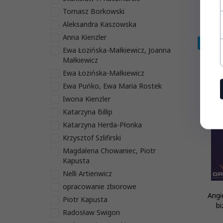
Tomasz Borkowski
Aleksandra Kaszowska
Anna Kienzler
Promo
Ewa Łozińska-Małkiewicz, Joanna
Małkiewicz
Ewa Łozińska-Małkiewicz
Ewa Puńko, Ewa Maria Rostek
Iwona Kienzler
Katarzyna Billip
Katarzyna Herda-Płonka
Krzysztof Szlifirski
Magdalena Chowaniec, Piotr
Kapusta
Nelli Artienwicz
opracowanie zbiorowe
Angi
Piotr Kapusta
b
Radosław Swigon