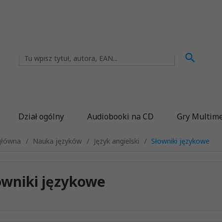
Dział ogólny
Audiobooki na CD
Gry Multim
główna
Nauka języków
Język angielski
Słowniki językowe
owniki językowe