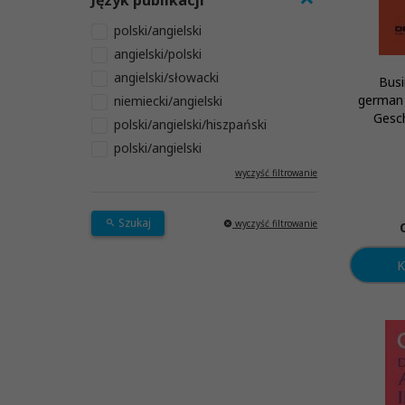
Język publikacji
polski/angielski
angielski/polski
angielski/słowacki
Busi
german 
niemiecki/angielski
Gesc
polski/angielski/hiszpański
polski/angielski
wyczyść filtrowanie
Szukaj
wyczyść filtrowanie
K