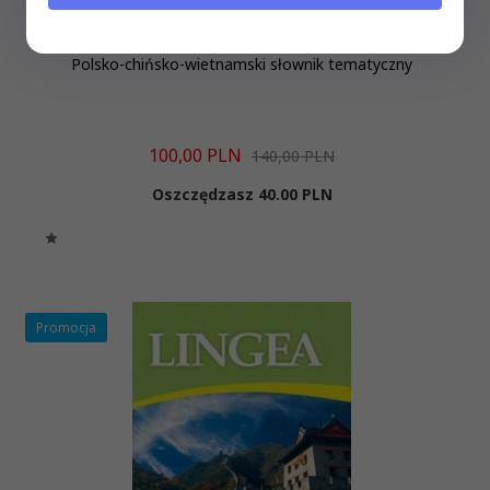
Polsko-chińsko-wietnamski słownik tematyczny
100,
00
PLN
140,00 PLN
Oszczędzasz 40.00 PLN
Promocja