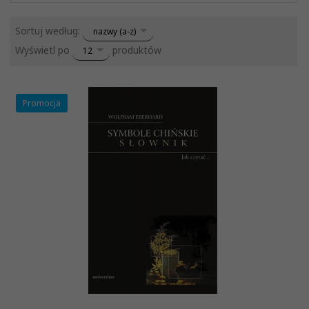
sort
Sortuj według:
nazwy (a-z)
pop
Wyświetl po
produktów
12
Promocja