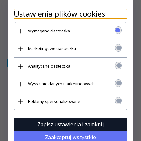
Ustawienia plików cookies
120,
00
PLN
Wymagane ciasteczka
Marketingowe ciasteczka
Promocja
Analityczne ciasteczka
Wysyłanie danych marketingowych
Reklamy spersonalizowane
Zapisz ustawienia i zamknij
Zaakceptuj wszystkie