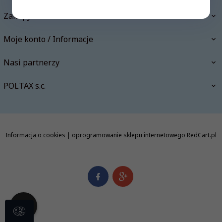
Zakupy
Moje konto / Informacje
Nasi partnerzy
POLTAX s.c.
Informacja o cookies
|
oprogramowanie sklepu internetowego
RedCart.pl
info@polishbookstore.pl