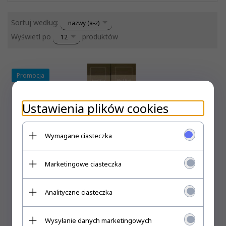
sort
Sortuj według:
nazwy (a-z)
pop
Wyświetl po
produktów
12
Promocja
Ustawienia plików cookies
Wymagane ciasteczka
Marketingowe ciasteczka
Analityczne ciasteczka
Wysyłanie danych marketingowych