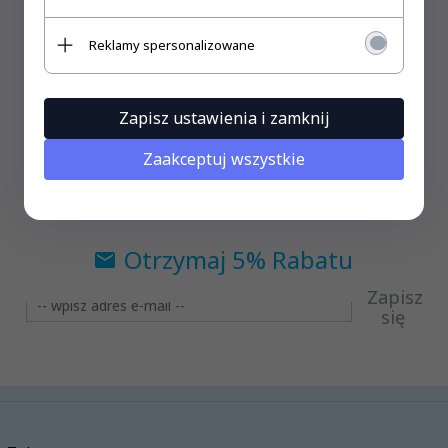
Słownik gwary orawskiej Tomy 1-2
99,
99
PLN
210,00 PLN
Reklamy spersonalizowane
Oszczędzasz 110.01 PLN
Zapisz ustawienia i zamknij
Zaakceptuj wszystkie
Otrzymaj 5% Rabatu
Zapisz
się