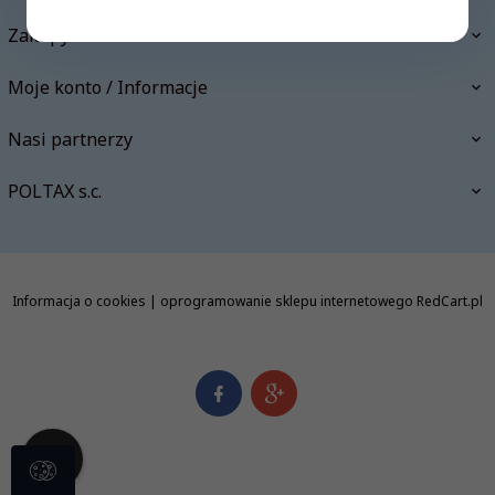
Zakupy
Moje konto / Informacje
Nasi partnerzy
POLTAX s.c.
Informacja o cookies
|
oprogramowanie sklepu internetowego
RedCart.pl
info@polishbookstore.pl