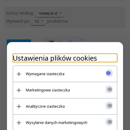
sort
Sortuj według:
nazwy (a-z)
pop
Wyświetl po
produktów
12
Wyprzedaż
Ustawienia plików cookies
Wymagane ciasteczka
Marketingowe ciasteczka
Analityczne ciasteczka
Kosmetyki do kąpieli. Zrób to sam
11,
94
PLN
19,90 PLN
Wysyłanie danych marketingowych
Oszczędzasz 7.96 PLN