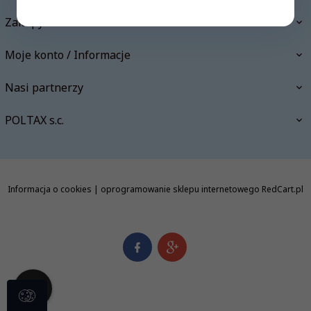
Zakupy
Moje konto / Informacje
Nasi partnerzy
POLTAX s.c.
Informacja o cookies
|
oprogramowanie sklepu internetowego
RedCart.pl
info@polishbookstore.pl