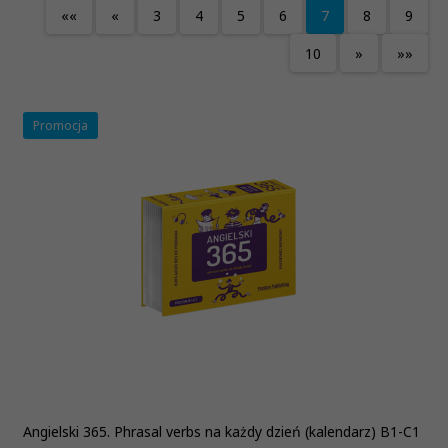
««
«
3
4
5
6
7
8
9
10
»
»»
Promocja
Angielski 365. Phrasal verbs na każdy dzień (kalendarz) B1-C1