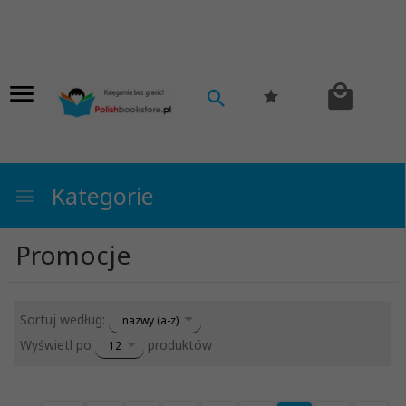
Kategorie
Promocje
sort
Sortuj według:
nazwy (a-z)
pop
Wyświetl po
produktów
12