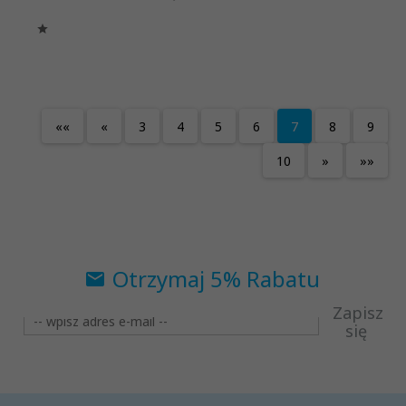
««
«
3
4
5
6
7
8
9
10
»
»»
Otrzymaj 5% Rabatu
Zapisz
się