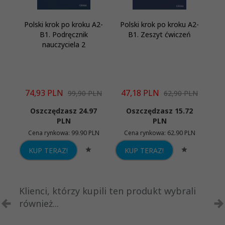
Polski krok po kroku A2-
Polski krok po kroku A2-
G
B1. Podręcznik
B1. Zeszyt ćwiczeń
2
nauczyciela 2
74,
93
PLN
47,
18
PLN
74
99,90 PLN
62,90 PLN
Oszczędzasz 24.97
Oszczędzasz 15.72
PLN
PLN
Cena rynkowa:
99.90 PLN
Cena rynkowa:
62.90 PLN
C
KUP TERAZ!
KUP TERAZ!
K
Klienci, którzy kupili ten produkt wybrali
również...