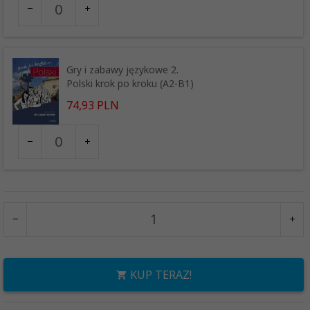
dla
produktu
6440
Gry i zabawy językowe 2.
Polski krok po kroku (A2-B1)
74,
93
PLN
Ilość
dla
produktu
8425
KUP TERAZ!