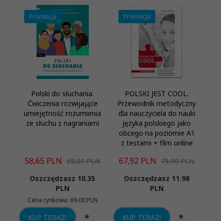
Promocja
Promocja
P
Polski do słuchania.
POLSKI JEST COOL.
Po
Ćwiczenia rozwijające
Przewodnik metodyczny
Po
umiejętność rozumienia
dla nauczyciela do nauki
ze słuchu z nagraniami
języka polskiego jako
obcego na poziomie A1
z testami + film online
58,
65
PLN
67,
92
PLN
74
69,00 PLN
79,90 PLN
Oszczędzasz 10.35
Oszczędzasz 11.98
PLN
PLN
Cena rynkowa:
69.00 PLN
C
KUP TERAZ!
KUP TERAZ!
K