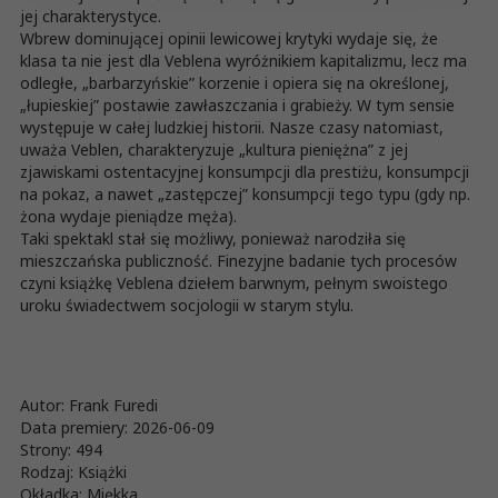
jej charakterystyce.
Wbrew dominującej opinii lewicowej krytyki wydaje się, że
klasa ta nie jest dla Veblena wyróżnikiem kapitalizmu, lecz ma
odległe, „barbarzyńskie” korzenie i opiera się na określonej,
„łupieskiej” postawie zawłaszczania i grabieży. W tym sensie
występuje w całej ludzkiej historii. Nasze czasy natomiast,
uważa Veblen, charakteryzuje „kultura pieniężna” z jej
zjawiskami ostentacyjnej konsumpcji dla prestiżu, konsumpcji
na pokaz, a nawet „zastępczej” konsumpcji tego typu (gdy np.
żona wydaje pieniądze męża).
Taki spektakl stał się możliwy, ponieważ narodziła się
mieszczańska publiczność. Finezyjne badanie tych procesów
czyni książkę Veblena dziełem barwnym, pełnym swoistego
uroku świadectwem socjologii w starym stylu.
Autor: Frank Furedi
Data premiery: 2026-06-09
Strony: 494
Rodzaj: Książki
Okładka: Miękka