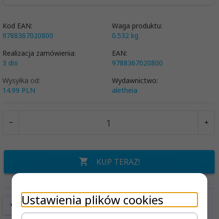
Kod EAN:
Waga produktu:
9788367020800
0.532
kg
Realizacja zamówienia:
EAN:
3 dni
9788367020800
Wysyłka od:
Wydawnictwo:
14.99 PLN
aletheia
KUP TERAZ!
Ustawienia plików cookies