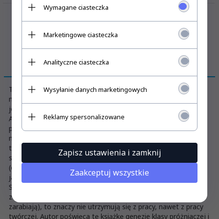
Wymagane ciasteczka
Marketingowe ciasteczka
Analityczne ciasteczka
OPIS PRODUKTU
To dzieło, specyficzny kanon nauk społecznych, socjologia o
Wysyłanie danych marketingowych
moralnym zabarwieniu, pochodzi z przełomu wieków (1899) i
jest zaliczane do nurtu krytyki kapitalizmu.
Reklamy spersonalizowane
Autor Thorstein Veblen (1857–1929), Amerykanin norweskiego
pochodzenia, zbudował swoją teorię klasy próżniaczej wokół
migotliwego sensu terminu leisure. Leisure class, termin
tłumaczony jako „klasa próżniacza”, nie jest po prostu
Zapisz ustawienia i zamknij
społeczną grupą nierobów. W takich pojęciach, jak leisure time
(czas wolny), leisure centre (ośrodek rekreacyjny) wyraża się
Zaakceptuj wszystkie
jakby pozytywna strona nicnierobienia.
Sam Veblen rozumie przez „klasę próżniaczą” tych, którzy nie
zajmują się produkcją, a szerzej, nie zarobkują (chociaż
zarabiają), to znaczy nie utrzymują się z pracy, nawet z pracy
twórczej. Autor poświęca tę książkę genezie klasy próżniaczej i